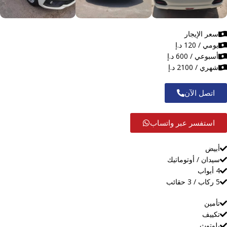
سعر الإيجار
يومي / 120 د.إ
أسبوعي / 600 د.إ
شهري / 2100 د.إ
اتصل الآن
استفسر عبر واتساب
أبيض
سيدان / أوتوماتيك
4 أبواب
5 ركاب / 3 حقائب
تأمين
تكييف
بلوتوث