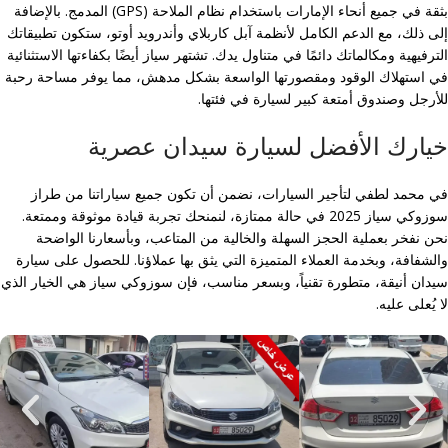
بثقة في جميع أنحاء الإمارات باستخدام نظام الملاحة (GPS) المدمج. بالإضافة
إلى ذلك، مع الدعم الكامل لأنظمة آبل كاربلاي وأندرويد أوتو، ستكون تطبيقاتك
الترفيهية ومكالماتك دائمًا في متناول يدك. تشتهر سياز أيضًا بكفاءتها الاستثنائية
في استهلاك الوقود ومقصورتها الواسعة بشكل مدهش، مما يوفر مساحة رحبة
للأرجل وصندوق أمتعة كبير لسيارة في فئتها.
خيارك الأفضل لسيارة سيدان عصرية
في محمد لطفي لتأجير السيارات، نضمن أن تكون جميع سياراتنا من طراز
سوزوكي سياز 2025 في حالة ممتازة، لنمنحك تجربة قيادة موثوقة وممتعة.
نحن نفخر بعملية الحجز السهلة والخالية من المتاعب، وبأسعارنا الواضحة
والشفافة، وبخدمة العملاء المتميزة التي يثق بها عملاؤنا. للحصول على سيارة
سيدان أنيقة، متطورة تقنياً، وبسعر مناسب، فإن سوزوكي سياز هي الخيار الذي
لا يُعلى عليه.