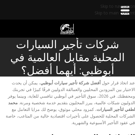
Skip to navigation
Skip to main content
شركات تأجير السيارات
المحلية مقابل العالمية في
أبوظبي: أيهما أفضل؟
عند اتخاذ قرار حول
أفضل شركة تأجير سيارات أبوظبي
، يمكن أن يحدث
الاختيار بين المزودين المحليين والعمالقة الدوليين فرقًا كبيرًا في تجربتك
ومحفظتك. في 2026، سوق التأجير في أبوظبي تنافسي للغاية، وبينما يوفر
الدوليون شبكات عالمية، يبرز المحليون بتقديم خدمة شخصية ومرنة.
محمد
لطفي لتأجير السيارات
، كمزود محلي موثوق، يوضح لك مزايا التعامل مع
الشركات المحلية للحصول على تأجيرات اقتصادية خالية من المتاعب، خاصة
في عقود التأجير الأسبوعية والشهرية.