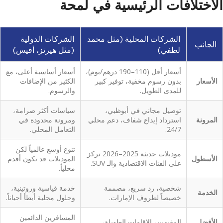
الاختلافات الرئيسية في لمحة
الشركات المحلية (مثل محمد
الشركات الدولية
الجانب
لطفي)
(مثل هيرتز، أفيس)
أسعار أقل (110–190 درهم/يوم)،
أسعار أساسية أعلى، مع
الأسعار
بدون رسوم مخفية، توفير كبير
الكثير من الإضافات
للمدى الطويل.
والرسوم.
توصيل مجاني في أبوظبي،
سياسات أكثر صرامة،
المرونة
استرداد إيداع شفاف، دعم محلي
ومرونة محدودة في
24/7.
التعامل المحلي.
تنوع أوسع عالمياً لكن
موديلات حديثة 2025–2026 تركز
الأسطول
الموديلات قد تكون أقدم
على الفئات الاقتصادية والـ SUV.
محلياً.
شخصية، رد سريع، مصممة
خدمة قياسية وروتينية،
الخدمة
خصيصاً لظروف الإمارات.
وحلول محلية أبطأ أحياناً.
المسافرين الدائمين
الأفضل
المقيمين، الإقامات الطويلة،