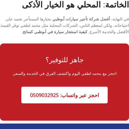
الخاتمة: المحلي هو الخيار الأذكى
في النهاية،
أفضل شركة تأجير سيارات أبوظبي
يختارها المستأجر تعتمد على
احتياجاته، ولكن لمعظم الناس، الشركات المحلية مثل محمد لطفي توفر القيمة
الأفضل والخدمة الأسرع.
كيفية استئجار سيارة في أبوظبي كسائح.
جاهز للتوفير؟
احجز مع محمد لطفي اليوم واكتشف الفرق في الخدمة والسعر.
احجز عبر واتساب: 0509032925