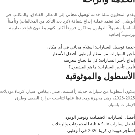
يقدم المحليون مثلنا خدمة
توصيل مجاني
إلى المطار، الفنادق، والمكاتب في
أبوظبي. كما نعتمد عملية إيداع شفافة (تُرد بعد التأكد من المخالفات) وتأميناً
أساسياً مشمولاً. الدوليون يمتلكون فروعاً أكثر لكنهم يطبقون قواعد صارمة
ورسوماً إضافية.
خدمة توصيل السيارات: استلام مجاني في أي مكان
تأجير السيارات من مطار أبوظبي: أفضل الأسعار
إيداع تأجير السيارات: كل ما تحتاج معرفته
تأمين تأجير السيارات: ما هو المشمول؟
الأسطول والموثوقية
يتكون أسطولنا من سيارات حديثة (أكسنت، صني، بيغاس، سياز، كريتا) موديلات
2025-2026، وهي مجهزة ومحافظ عليها لتناسب حرارة الصيف وطرق
الإمارات بامتياز.
أفضل السيارات الاقتصادية وتوفير الوقود
أفضل سيارات SUV عائلية للمجموعات والرحلات
استأجر هيونداي كريتا 2026 في أبوظبي